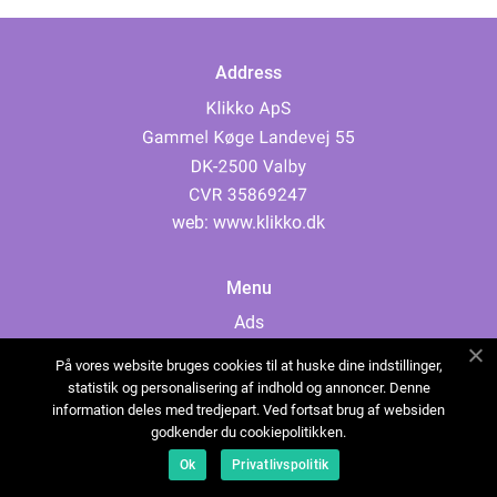
Address
web:
www.klikko.dk
Menu
Ads
About Us
På vores website bruges cookies til at huske dine indstillinger,
Cookies
statistik og personalisering af indhold og annoncer. Denne
information deles med tredjepart. Ved fortsat brug af websiden
Contact
godkender du cookiepolitikken.
Sitemap
Ok
Privatlivspolitik