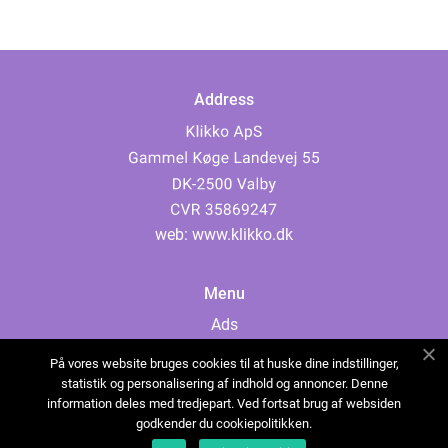
Address
web:
www.klikko.dk
Menu
Ads
About Us
På vores website bruges cookies til at huske dine indstillinger,
Cookies
statistik og personalisering af indhold og annoncer. Denne
information deles med tredjepart. Ved fortsat brug af websiden
Contact
godkender du cookiepolitikken.
Sitemap