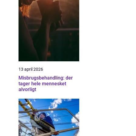
13 april 2026
Misbrugsbehandling: der
tager hele mennesket
alvorligt