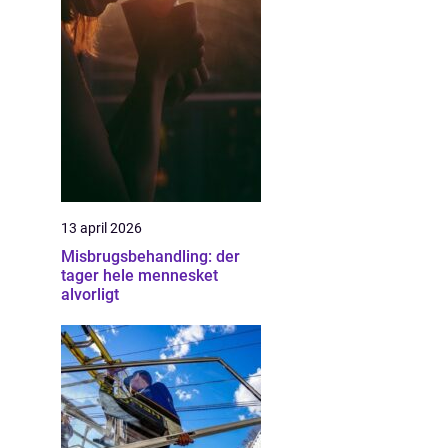
13 april 2026
Misbrugsbehandling: der
tager hele mennesket
alvorligt