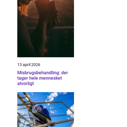
13 april 2026
Misbrugsbehandling: der
tager hele mennesket
alvorligt