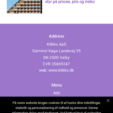
styr på proces, pris og risiko
Address
web:
www.klikko.dk
Menu
Ads
About Us
På vores website bruges cookies til at huske dine indstillinger,
Cookies
statistik og personalisering af indhold og annoncer. Denne
information deles med tredjepart. Ved fortsat brug af websiden