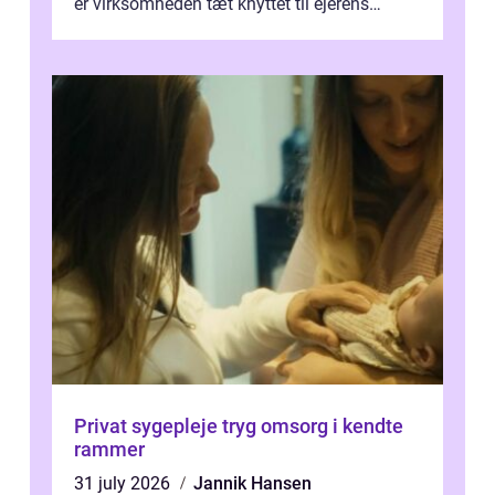
er virksomheden tæt knyttet til ejerens
identitet, økonomi og fremtidsplaner...
Privat sygepleje tryg omsorg i kendte
rammer
31 july 2026
Jannik Hansen