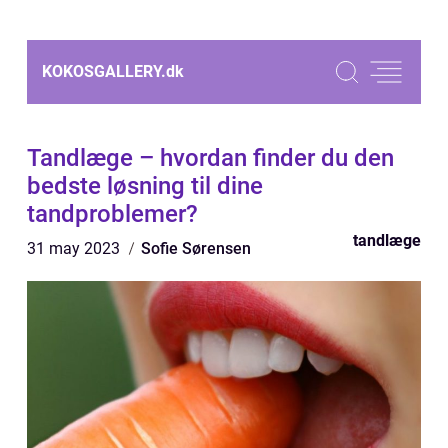
KOKOSGALLERY.
dk
Tandlæge – hvordan finder du den
bedste løsning til dine
tandproblemer?
tandlæge
31 may 2023
Sofie Sørensen