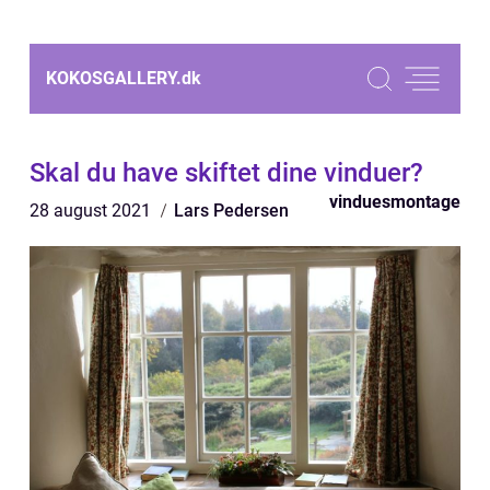
KOKOSGALLERY.
dk
Skal du have skiftet dine vinduer?
vinduesmontage
28 august 2021
Lars Pedersen