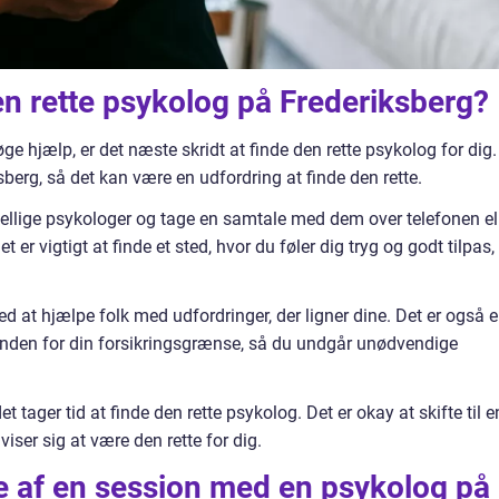
n rette psykolog på Frederiksberg?
øge hjælp, er det næste skridt at finde den rette psykolog for dig.
berg, så det kan være en udfordring at finde den rette.
kellige psykologer og tage en samtale med dem over telefonen el
t er vigtigt at finde et sted, hvor du føler dig tryg og godt tilpas,
d at hjælpe folk med udfordringer, der ligner dine. Det er også 
 inden for din forsikringsgrænse, så du undgår unødvendige
et tager tid at finde den rette psykolog. Det er okay at skifte til e
viser sig at være den rette for dig.
e af en session med en psykolog på