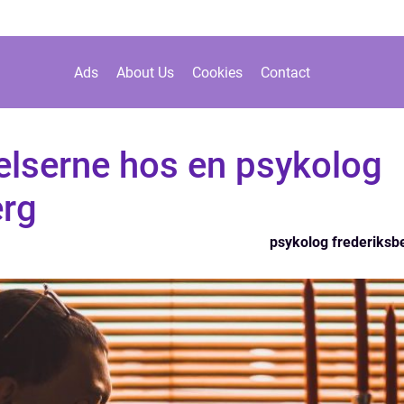
Ads
About Us
Cookies
Contact
elserne hos en psykolog
erg
psykolog frederiksb