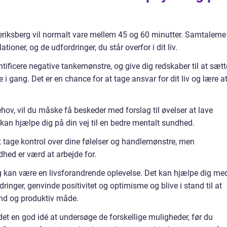
iksberg vil normalt vare mellem 45 og 60 minutter. Samtalerne 
tioner, og de udfordringer, du står overfor i dit liv.
tificere negative tankemønstre, og give dig redskaber til at sætt
i gang. Det er en chance for at tage ansvar for dit liv og lære a
hov, vil du måske få beskeder med forslag til øvelser at lave
 kan hjælpe dig på din vej til en bedre mentalt sundhed.
at tage kontrol over dine følelser og handlemønstre, men
hed er værd at arbejde for.
g kan være en livsforandrende oplevelse. Det kan hjælpe dig me
inger, genvinde positivitet og optimisme og blive i stand til at
und og produktiv måde.
det en god idé at undersøge de forskellige muligheder, før du