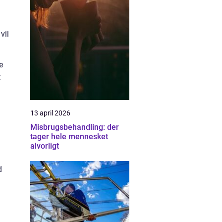
vil
e
t
13 april 2026
Misbrugsbehandling: der
tager hele mennesket
alvorligt
d