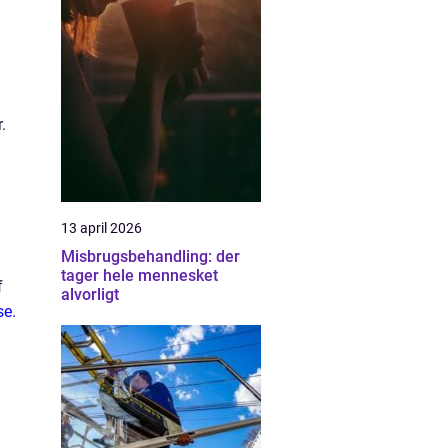
.
13 april 2026
Misbrugsbehandling: der
tager hele mennesket
f
alvorligt
se.