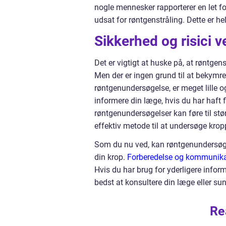
nogle mennesker rapporterer en let f
udsat for røntgenstråling. Dette er hel
Sikkerhed og risici 
Det er vigtigt at huske på, at røntge
Men der er ingen grund til at bekymr
røntgenundersøgelse, er meget lille o
informere din læge, hvis du har haft
røntgenundersøgelser kan føre til stør
effektiv metode til at undersøge kro
Som du nu ved, kan røntgenundersøge
din krop.
Forberedelse og kommunikati
Hvis du har brug for yderligere infor
bedst at konsultere din læge eller su
Re