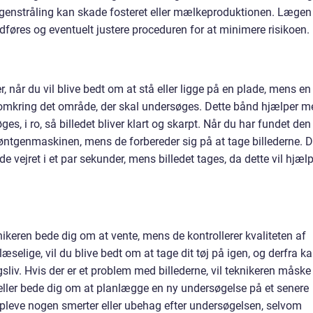
ntgenstråling kan skade fosteret eller mælkeproduktionen. Lægen 
føres og eventuelt justere proceduren for at minimere risikoen.
når du vil blive bedt om at stå eller ligge på en plade, mens en
m omkring det område, der skal undersøges. Dette bånd hjælper m
es, i ro, så billedet bliver klart og skarpt. Når du har fundet den
e røntgenmaskinen, mens de forbereder sig på at tage billederne. 
de vejret i et par sekunder, mens billedet tages, da dette vil hjæl
nikeren bede dig om at vente, mens de kontrollerer kvaliteten af
 læselige, vil du blive bedt om at tage dit tøj på igen, og derfra k
gsliv. Hvis der er et problem med billederne, vil teknikeren måske
 eller bede dig om at planlægge en ny undersøgelse på et senere
 opleve nogen smerter eller ubehag efter undersøgelsen, selvom