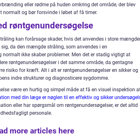
orbrænding eller rødme på huden omkring det område, der blev
t normalt og bør forsvinde i løbet af få timer.
ved røntgenundersøgelse
nstråling kan forårsage skader, hvis det anvendes i store mængder
e sig, da den mængde stråling, som anvendes i en
g normalt ikke skaber problemer. Men det er stadig vigtigt at
 flere røntgenundersøgelser i det samme område, da gentagne
re risiko for kræft. Alt i alt er røntgenundersøgelser en sikker og
ppens indre strukturer og diagnosticere sygdomme.
lse være en hurtig og simpel måde at få en visuel inspektion a
on med din læge er nøglen til en effektiv og sikker undersøgel
mation eller har spørgsmål om røntgenundersøgelser, er det altid
ndhedsfagligt personale.
ad more articles here