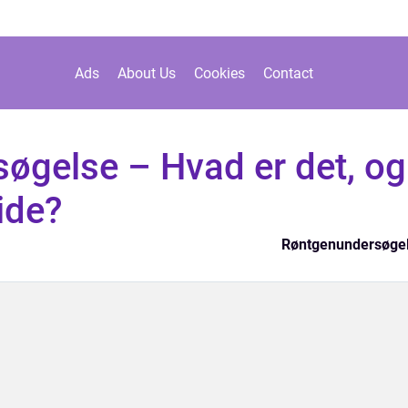
Ads
About Us
Cookies
Contact
øgelse – Hvad er det, og
ide?
Røntgenundersøge