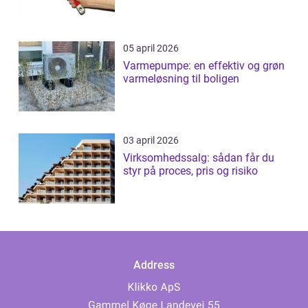
05 april 2026
Varmepumpe: en effektiv og grøn
varmeløsning til boligen
03 april 2026
Virksomhedssalg: sådan får du
styr på proces, pris og risiko
Address