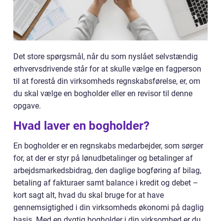
Det store spørgsmål, når du som nyslået selvstændig
erhvervsdrivende står for at skulle vælge en fagperson
til at forestå din virksomheds regnskabsførelse, er, om
du skal vælge en bogholder eller en revisor til denne
opgave.
Hvad laver en bogholder?
En bogholder er en regnskabs medarbejder, som sørger
for, at der er styr på lønudbetalinger og betalinger af
arbejdsmarkedsbidrag, den daglige bogføring af bilag,
betaling af fakturaer samt balance i kredit og debet –
kort sagt alt, hvad du skal bruge for at have
gennemsigtighed i din virksomheds økonomi på daglig
basis. Med en dygtig bogholder i din virksomhed er du