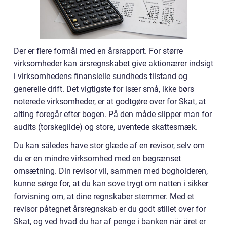
Der er flere formål med en årsrapport. For større
virksomheder kan årsregnskabet give aktionærer indsigt
i virksomhedens finansielle sundheds tilstand og
generelle drift. Det vigtigste for især små, ikke børs
noterede virksomheder, er at godtgøre over for Skat, at
alting foregår efter bogen. På den måde slipper man for
audits (torskegilde) og store, uventede skattesmæk.
Du kan således have stor glæde af en revisor, selv om
du er en mindre virksomhed med en begrænset
omsætning. Din revisor vil, sammen med bogholderen,
kunne sørge for, at du kan sove trygt om natten i sikker
forvisning om, at dine regnskaber stemmer. Med et
revisor påtegnet årsregnskab er du godt stillet over for
Skat, og ved hvad du har af penge i banken når året er