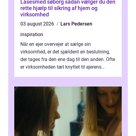
Låsesmed søborg sådan vælger du den
rette hjælp til sikring af hjem og
virksomhed
03 august 2026
Lars Pedersen
inspiration
Når en ejer overvejer at sælge sin
virksomhed, er det sjældent en beslutning,
der tages fra den ene dag til den anden. Ofte
er virksomheden tæt knyttet til ejerens
identitet, økonomi og fremtidsplaner...