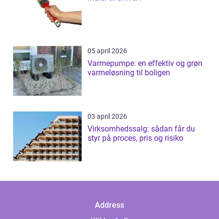
05 april 2026
Varmepumpe: en effektiv og grøn
varmeløsning til boligen
03 april 2026
Virksomhedssalg: sådan får du
styr på proces, pris og risiko
Address