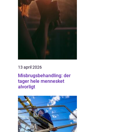
13 april 2026
Misbrugsbehandling: der
tager hele mennesket
alvorligt