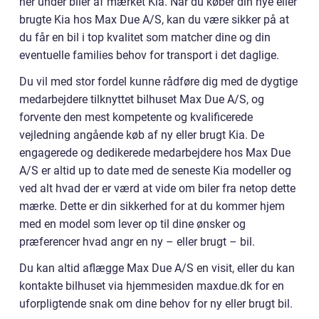
her under biler af mærket Kia. Når du køber din nye eller
brugte Kia hos Max Due A/S, kan du være sikker på at
du får en bil i top kvalitet som matcher dine og din
eventuelle families behov for transport i det daglige.
Du vil med stor fordel kunne rådføre dig med de dygtige
medarbejdere tilknyttet bilhuset Max Due A/S, og
forvente den mest kompetente og kvalificerede
vejledning angående køb af ny eller brugt Kia. De
engagerede og dedikerede medarbejdere hos Max Due
A/S er altid up to date med de seneste Kia modeller og
ved alt hvad der er værd at vide om biler fra netop dette
mærke. Dette er din sikkerhed for at du kommer hjem
med en model som lever op til dine ønsker og
præferencer hvad angr en ny – eller brugt – bil.
Du kan altid aflægge Max Due A/S en visit, eller du kan
kontakte bilhuset via hjemmesiden maxdue.dk for en
uforpligtende snak om dine behov for ny eller brugt bil.