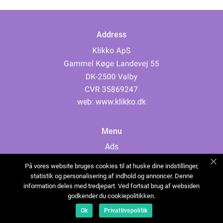
Address
web:
www.klikko.dk
Menu
Ads
About Us
På vores website bruges cookies til at huske dine indstillinger,
Cookies
statistik og personalisering af indhold og annoncer. Denne
information deles med tredjepart. Ved fortsat brug af websiden
Contact
godkender du cookiepolitikken.
Sitemap
Ok
Privatlivspolitik