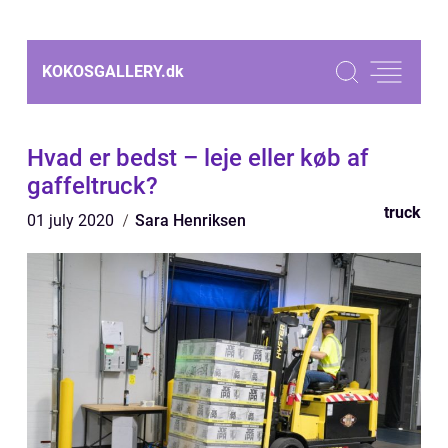
KOKOSGALLERY.
dk
Hvad er bedst – leje eller køb af
gaffeltruck?
truck
01 july 2020
Sara Henriksen