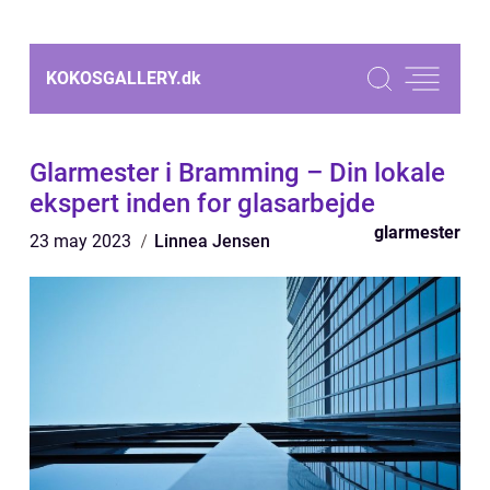
KOKOSGALLERY.
dk
Glarmester i Bramming – Din lokale
ekspert inden for glasarbejde
glarmester
23 may 2023
Linnea Jensen