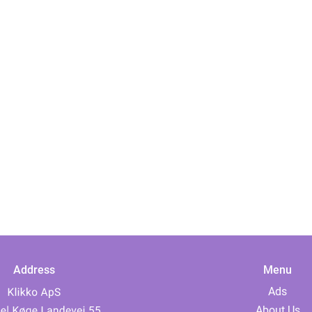
Address
Menu
Ads
About Us