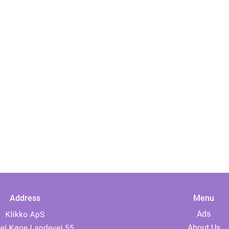
Address
Menu
Ads
About Us