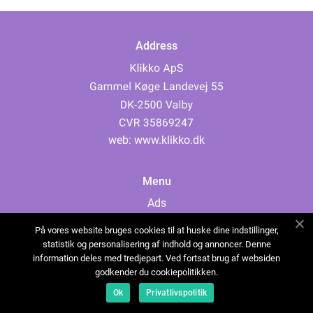
Address
web:
www.klikko.dk
Menu
Ads
About Us
På vores website bruges cookies til at huske dine indstillinger,
Cookies
statistik og personalisering af indhold og annoncer. Denne
information deles med tredjepart. Ved fortsat brug af websiden
Contact
godkender du cookiepolitikken.
Sitemap
Ok
Privatlivspolitik