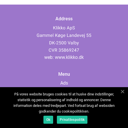
Address
web:
www.klikko.dk
Menu
Ads
About Us
På vores website bruges cookies til at huske dine indstillinger,
Cookies
statistik og personalisering af indhold og annoncer. Denne
information deles med tredjepart. Ved fortsat brug af websiden
Contact
godkender du cookiepolitikken.
Sitemap
Ok
Privatlivspolitik