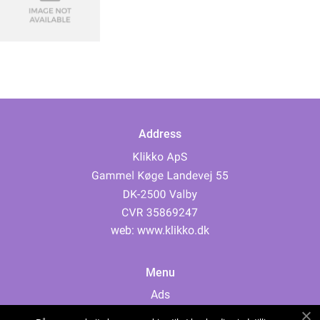
Address
web:
www.klikko.dk
Menu
Ads
About Us