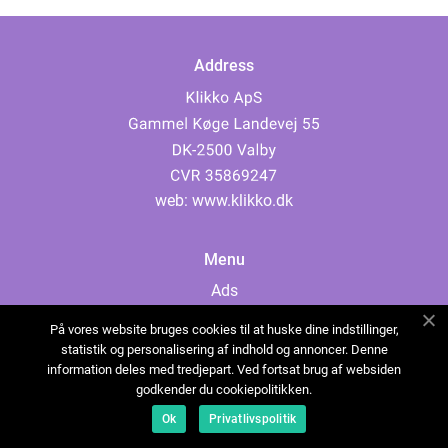
Address
web:
www.klikko.dk
Menu
Ads
About Us
På vores website bruges cookies til at huske dine indstillinger,
Cookies
statistik og personalisering af indhold og annoncer. Denne
information deles med tredjepart. Ved fortsat brug af websiden
Contact
godkender du cookiepolitikken.
Sitemap
Ok
Privatlivspolitik