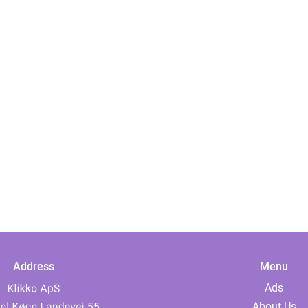
Address
Menu
Ads
About Us