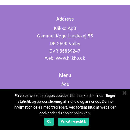
Address
web:
www.klikko.dk
Menu
Ads
About Us
På vores website bruges cookies til at huske dine indstillinger,
Cookies
statistik og personalisering af indhold og annoncer. Denne
information deles med tredjepart. Ved fortsat brug af websiden
Contact
godkender du cookiepolitikken.
Sitemap
Ok
Privatlivspolitik