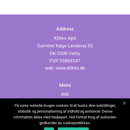
Address
web:
www.klikko.dk
Menu
Ads
About Us
På vores website bruges cookies til at huske dine indstillinger,
Cookies
statistik og personalisering af indhold og annoncer. Denne
information deles med tredjepart. Ved fortsat brug af websiden
Contact
godkender du cookiepolitikken.
Sitemap