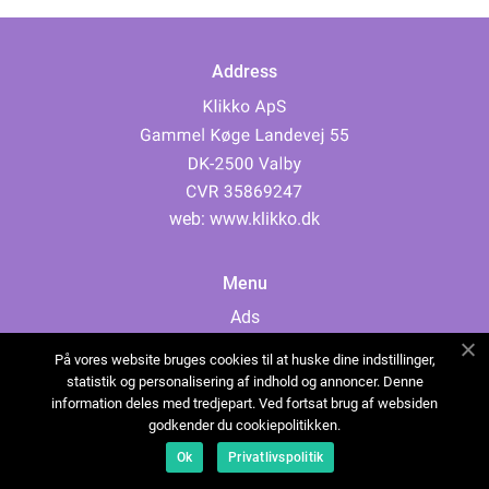
Address
web:
www.klikko.dk
Menu
Ads
About Us
På vores website bruges cookies til at huske dine indstillinger,
Cookies
statistik og personalisering af indhold og annoncer. Denne
information deles med tredjepart. Ved fortsat brug af websiden
Contact
godkender du cookiepolitikken.
Sitemap
Ok
Privatlivspolitik