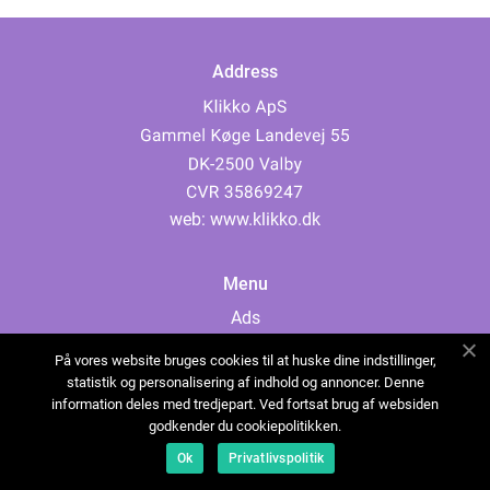
Address
web:
www.klikko.dk
Menu
Ads
About Us
På vores website bruges cookies til at huske dine indstillinger,
Cookies
statistik og personalisering af indhold og annoncer. Denne
information deles med tredjepart. Ved fortsat brug af websiden
Contact
godkender du cookiepolitikken.
Sitemap
Ok
Privatlivspolitik