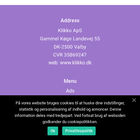
Address
web:
www.klikko.dk
Menu
Ads
About Us
På vores website bruges cookies til at huske dine indstillinger,
Cookies
statistik og personalisering af indhold og annoncer. Denne
information deles med tredjepart. Ved fortsat brug af websiden
Contact
godkender du cookiepolitikken.
Sitemap
Ok
Privatlivspolitik