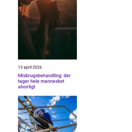
13 april 2026
Misbrugsbehandling: der
tager hele mennesket
alvorligt