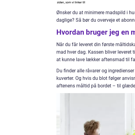
Ønsker du at minimere madspild i hu
daglige? Så bør du overveje et abon
Hvordan bruger jeg en 
Når du får leveret din første måltids
mad hver dag. Kassen bliver leveret t
at kunne lave lækker aftensmad til fam
Du finder alle råvarer og ingrediense
kuverter. Og hvis du blot følger anvis
aftenens måltid på bordet – til glæde