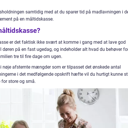
sholdningen samtidig med at du sparer tid på madlavningen i d
nement på en måltidskasse.
måltidskasse?
kasse er det faktisk ikke svært at komme i gang med at lave god
il døren på en fast ugedag, og indeholder alt hvad du behøver fo
ilien tre til fire dage om ugen.
r i nøje afstemte mængder som er tilpasset det ønskede antal
ningerne i det medfølgende opskrift hæfte vil du hurtigt kunne sti
 for store og små.