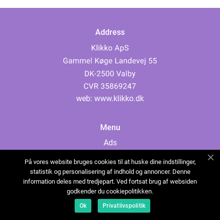
Address
web:
www.klikko.dk
Menu
Ads
About Us
På vores website bruges cookies til at huske dine indstillinger,
Cookies
statistik og personalisering af indhold og annoncer. Denne
information deles med tredjepart. Ved fortsat brug af websiden
Contact
godkender du cookiepolitikken.
Sitemap
Ok
Privatlivspolitik