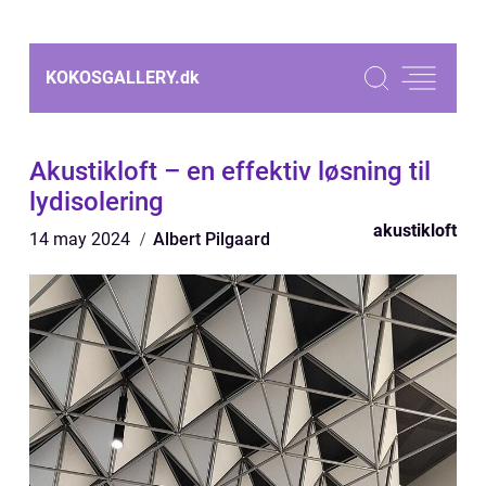
KOKOSGALLERY.
dk
Akustikloft – en effektiv løsning til
lydisolering
akustikloft
14 may 2024
Albert Pilgaard