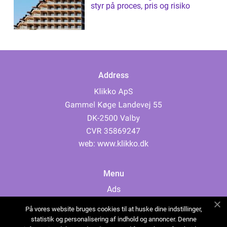
styr på proces, pris og risiko
Address
web:
www.klikko.dk
Menu
Ads
About Us
På vores website bruges cookies til at huske dine indstillinger,
Cookies
statistik og personalisering af indhold og annoncer. Denne